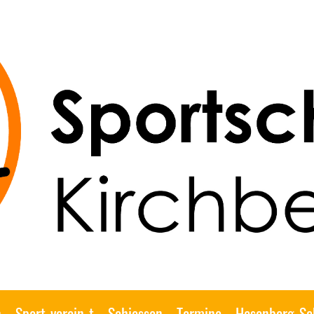
n
Sport-verein-t
Schiessen
Termine
Hasenberg-Sc